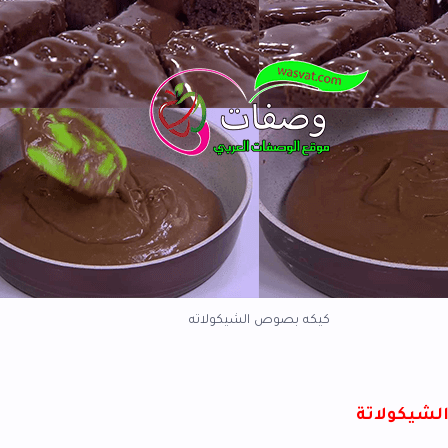
يكه بصوص الشيكولاته