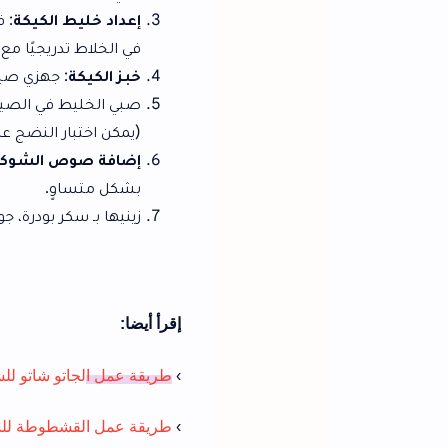
إعداد خليط الكيكة
: في وعاء عميق، اخلط
في الخلاط تدريجيًا مع الخفق المستمر 
خبز الكيكة
: جهزي صينية فرن بدهنها بالق
(يمكن اختبار النضج عن طريق غرس طرف 
إضافة صوص الشوكولاتة
: بعد إخراج 
بشكل متساوٍ.
زينيها بـ سكر بودرة، جوز هند، أو قطع ا
إقرأ أيضا:
›
طريقة
عمل
ا
لجاتو شاتو للشيف سالي فؤاد
›
طريقة عمل القشطوطة للشيف نادية السيد