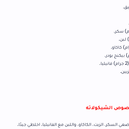
ته
كاكاو، واللبن مع الفانيليا. اخلطي جيدًا.