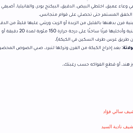
ي البيض، الدقيق، البيكنج بودر، والفانيليا. أضيفي الخليط الموجود
حتى تحصلي على قوام متجانس.
ليل من الزبدة أو الزيت ورشي عليها قليلاً من الدقيق.
صبي الخليط في الصينية وأدخليها فرنًا ساخنًا على درجة حرارة 150 مئوية لمدة 20 دقيقة أو حتى تنضج
السكين في الكيكة).
الكيكة من الفرن وتركها لتبرد، صبي الصوص المحضر مسبقًا فوقها
لفواكه حسب رغبتك.