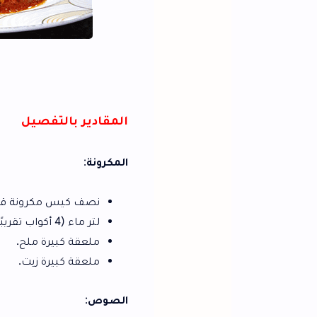
طاجن مكرون
المقادير بالتفصيل
المكرونة
:
نصف كيس مكرونة قلم (حوالي 250 جم).
لتر ماء (4 أكواب تقريبًا).
ملعقة كبيرة ملح.
ملعقة كبيرة زيت.
الصوص
: