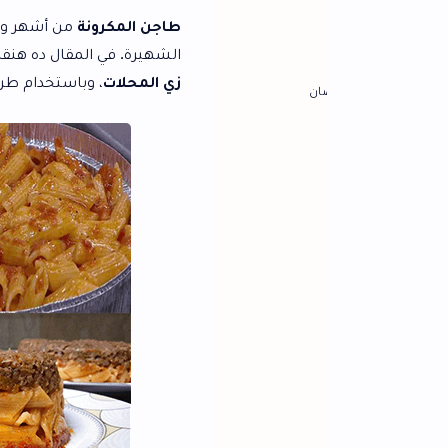
طاجن المكرونة
من أشهر وألذ الأكلات المصرية
الشهيرة. في المقال ده هنقدم
طريقة عمل طاج
زي المحلات
، وباستخدام طريقة
الشيف حسن
ان