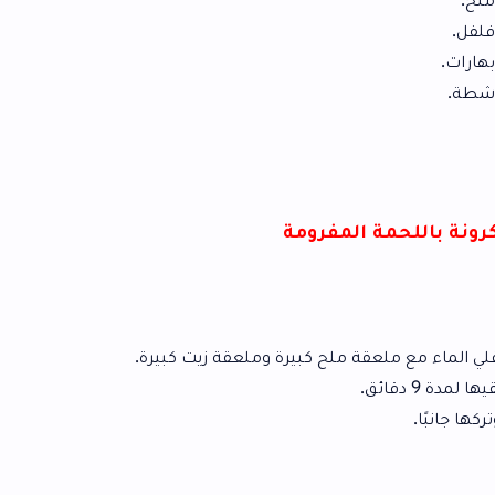
لمفرومة
قة ملح كبيرة وملعقة زيت كبيرة.