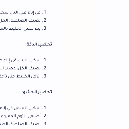
في إناء على النار، سخني السمن ثم أضيف
نضيف الصلصة، الخل، السكر، والطماطم ا
يتم تتبيل الخليط بالملح، الفلفل، والكم
تحضير الدقة
:
سخني الزيت في إناء صغير وأضيفي الثوم 
نضيف الخل، عصير الليمون، الملح، الفل
اتركي الخليط حتى يأخذ غلوة ثم ارفعيه من 
تحضير الحشو
:
سخني السمن في إناء على النار وأضيفي ا
أضيفي الثوم المفروم وقلبّيه، ثم اللحمة ا
نضيف الصلصة، الطماطم المبشورة، الملح