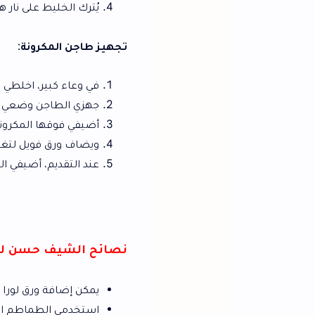
يُترك الخليط على نار هادئة حتى ينضج تمام
تجهيز طاجن المكرونة
:
في وعاء كبير، اخلطي المكرونة المسل
جهزي الطاجن وضعي فيه طبقة من الحشو
أضيفي فوقها المكرونة المخلوطة بالصو
ويضاف ورق فويل لتغطية الطاجن، ثم يدخل الفرن على 
عند التقديم، أضيفي الدقة على الوجه 
نصائح الشيف حسن لنجاح طاجن المك
يمكن إضافة ورق لورا أثناء تسوية اللحم
استخدمي الطماطم الفلاحي للحصول على