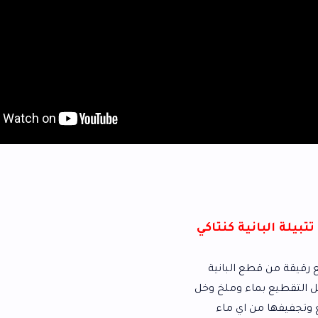
نتاكي
انية
ملخ وخل
اء