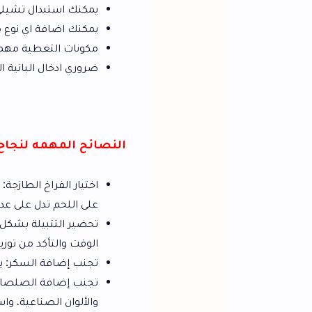
يمكنك استبدال تشيلي صوص بالكاتشب
يمكنك اضافة اي نوع من البهارات المف
مكونات التغطية مهمه جدا لثبات الكافر
ضروري ادخال البانية الثلاجة بعد تغطيته
النصائح المهمه لنجاح الوصفة
اختيار الفراخ الطازجة: يجب اختيار الفرا
على اللحم تدل على عدم جودته.
تحضير التتبيلة بشكل مسبق: يمكن تحضير 
الوقت والتأكد من توزيع التوابل بشكل متس
تجنب إضافة السكر: يجب تجنب إضافة الس
تجنب إضافة الصلصات الجاهزة: يجب تجن
والألوان الصناعية، واستخدام الصلصات 