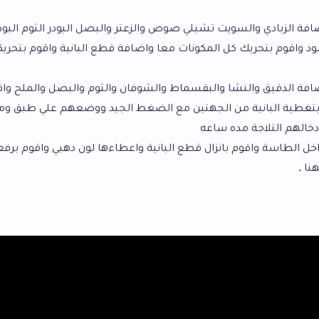
يت تشيلي صوص والزعتر والبصل البودر الثوم البودر والحبهان
كل المكونات معا واضافة قطع البانية واقوم بتحريكهم وتغطيتهم
شا والبقسماط والشوفان والثوم والبصل والملح واقوم بتحريك
من الجهتين مع الضغط الجيد ووضعهم علي طبق ومابين كل طبقة
ه ساعه
انزال قطع البانية واعطاءها لون دهبي واقوم برفعه علي مناديل