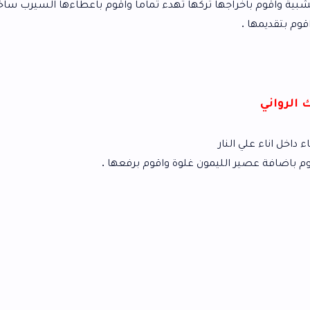
جها تركها تهدء تماما واقوم باعطاءها السيرب ساخن وهيا ساخنة
ر
ليمون غلوة واقوم برفعها .