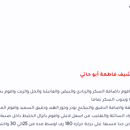
 حاتي
والزبادي والبيض والفانيليا والخل والزيت واقوم بخلط المكونات
ما
البيكنج بودر وجوز الهند ودقيق السميد واقوم الملح واقوم
 من اسفل لاعلي واقوم بانزال الخليط داخل صنية فرن مقاس 26
اقوم بادخال الفرن ساخن جدا مسبقا علي درجة حرارة 180 رف اوسط مده من 25الي 30 واختبارها من