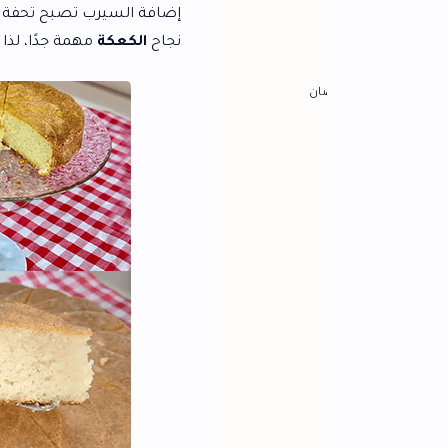
إضافة السيرب تصبح تحفة جدًا، تشبه البس
نجاح
الكعكة
مهمة جدًا، لذا قوموا بتجربتها فع
ان