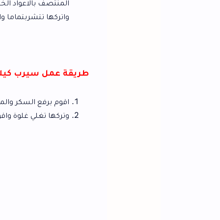
المنتصف بالاعواد الخشبية واقوم باخرا
واتركها تتشربتماما واقوم بتقديمها .
طريقة عمل سيرب كيك الرواني
اقوم برفع السكر والماء داخل اناء علي النا
وتركها تغلي غلوة واقوم باضافة عصير ال