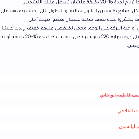
 الباتون ساليه أو بالطول اللي تحبيه. رصيهم على صاج مدهون
نصف ساعة علشان يعطوا نتيجة أحلى.
ى الوجه. ممكن تضغطي عليهم خفيف بإيدك علشان يلزقوا كويس.
سخني الفرن مسبقًا على درجة حرارة 220 مئوية، وحطي البقسماط لمدة 15-20 دقيقة أو لحد ما ياخد لون