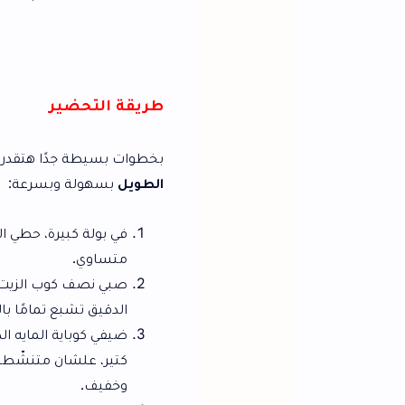
طريقة التحضير
بخطوات بسيطة جدًا هتقدر تعملي
البقسماط 
الطويل
بسهولة وبسرعة:
في بولة كبيرة، حطي الدقيق، الملح، الخ
متساوي.
صبي نصف كوب الزيت على المكونات الجا
الدقيق تشبع تمامًا بالمادة الدهنية.
ضيفي كوباية المايه الدافئة بالتدريج، 
كتير، علشان متنشّطيش الجلوتين في ال
وخفيف.