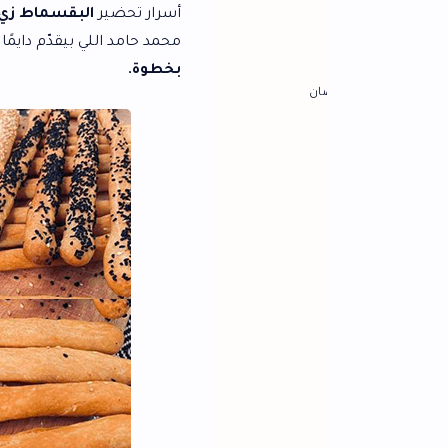
أسرار تحضير
البقسماط زي المحلات
بخطوات 
محمد حامد اللي بيقدّم دايمًا أحلى وصفات البي
بخطوة
.
ان