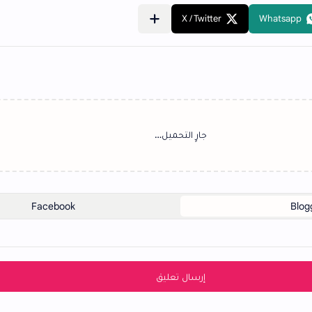
‏جارٍ التحميل…
إرسال تعليق