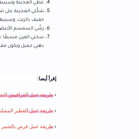
غطي العجينة وسيبيها ترتاح لمدة 15-20 دقيقة علشان تسهل عليك التشكيل.
شكّلي العجينة على شكل أصابع طويلة زي
خفيف بالزيت، وسيبيهم يتخمّروا لمدة 
رشّي السمسم الأبيض أو حبة البركة عل
دهبي جميل ويكون مقرمش.
إقرأ أيضا:
›
ط
ريقة عمل القراقيش
للشيف فاطمه ابو حاتي
›
طريقة
ع
مل
ا
لفطير المشلتت الفلاحي
›
ط
ريقة عمل قرص بالشمر واليانسون