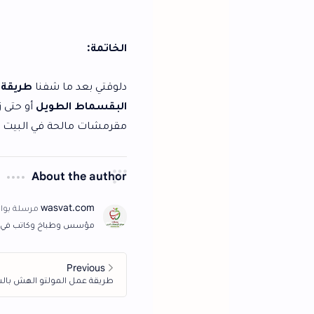
الخاتمة:
دلوقتي بعد ما شفنا
طريقة عمل البقسماط 
البقسماط الطويل
أو حتى زي اللي في الحلوان
مقرمشات مالحة في البيت بأسهل وأبسط طري
About the author
مؤسس وطباخ وكاتب في وصفات | موقع الاكلات ال