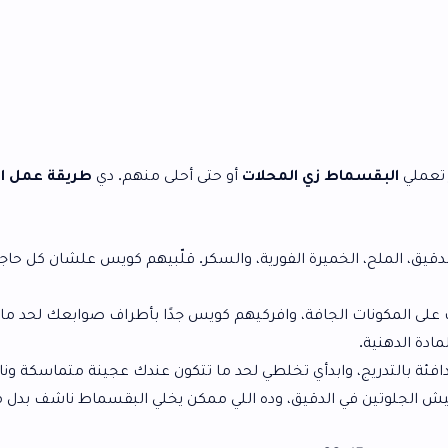
زي المحلات
أو حتى أحلى منهم. دي
طريقة عمل البقسماط
ميرة الفورية، والسكر. قلّبيهم كويس علشان كل حاجة تتوزع بشكل
فة، وافركيهم كويس جدًا بأطراف صوابعك لحد ما تحسي إن
وابدأي تخلطي لحد ما تتكون عندك عجينة متماسكة وناعمة. متعجنيش
دقيق، وده اللي ممكن يخلي البقسماط ناشف بدل ما يكون مقرمش