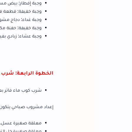
وجبة إفطار: بيض مسلوق أو جبن قليل 
وجبة خفيفة: قطعة فاكهة.
وجبة غداء: دجاج مشوي مع سلطة.
وجبة خفيفة: حفنة مكسرات أو زبادي قلي
وجبة عشاء: زبادي بفيتامين ج أو عصرة ن
الخطوة الرابعة: شرب الماء والمشروب
شرب كوب ماء فاتر بعد الاستيقاظ مباشر
إعداد مشروب صباحي يتكون من:
معلقة صغيرة عسل.
معلقة صغيرة خل التفاح أو عصرة نص ليم