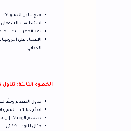
منع تناول النشويات البيضاء مثل السكر
استبدالها بـ الشوفان والفواكه، وتناوله
بعد المغرب، يجب منع النشويات تمامًا لأ
الاعتماد على البروتينات والدهون الصحي
الغذائي.
الخطوة الثالثة: تناول كميات محدودة
تناول الطعام وفقًا لقاعدة ثلث معدة كم
ابدأ وجباتك بـ الشوربات والسلطات قليل
تقسيم الوجبات إلى خمس وجبات يومية ص
مثال لليوم الغذائي: