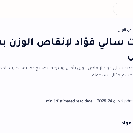
أش
ؤاد لإنقاص الوزن بشكل
قاص الوزن بأمان وسرعة! نصائح ذهبية، تجارب ناجحة، ونظام صحي
ة.