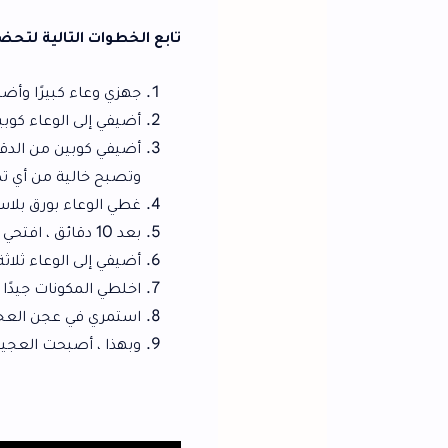
تابع الخطوات التالية لتحضير "عجينة العشر 
جهزي وعاء كبيرًا وأضيفي إليه السكر والخ
أضيفي إلى الوعاء كوبين من الماء الدافئ 
أضيفي كوبين من الدقيق (طحين) إلى ال
وتصبح خالية من أي تكتلات.
غطي الوعاء بورق بلاستيك (ورق تغليف الطعام) واتركيه ل
بعد 10 دقائق ، افتحي الغطاء البلاستيكي وستلاحظين أن العجينة قد ازدادت حجمها، قلّبيها بملعقة.
أضيفي إلى الوعاء ثلاثة أكواب من الدقي
اخلطي المكونات جيدًا بملعقة حتى تتج
استمري في عجن العجينة بيديك لمدة ل
وبهذا ، أصبحت العجينة جاهزة لإعداد جمي