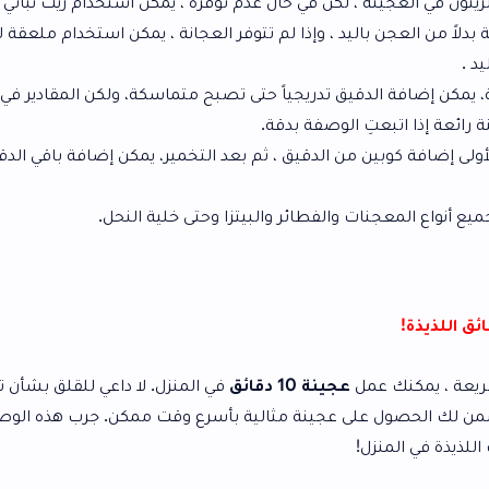
كن في حال عدم توفره ، يمكن استخدام زيت نباتي عادي بدلاً منه .
يد ، وإذا لم تتوفر العجانة ، يمكن استخدام ملعقة لتحريك العجينة ،
قيق تدريجياً حتى تصبح متماسكة، ولكن المقادير في الوصفة صحيحة
الوصفة بدقة.
من الدقيق ، ثم بعد التخمير، يمكن إضافة باقي الدقيق واستخدام
والفطائر والبيتزا وحتى خلية النحل.
عجينة 10 دقائق
في المنزل. لا داعي للقلق بشأن تحضير العجينة
عجينة مثالية بأسرع وقت ممكن. جرب هذه الوصفة الآن،