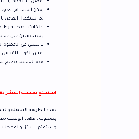
يفضل استخدام زيت الزيتون في العجينة ، ل
يمكن استخدام العجانة بدلاً من العجن بال
ثم استكمال العجن باليد .
إذا كانت العجينة رطبة، يمكن إضافة الد
وستحصلين على عجينة رائعة إذا اتبعتِ 
لا تنسي في الخطوة الأولى إضافة كوبين 
نفس الكوب للقياس.
هذه العجينة تصلح لجميع أنواع المعجنات 
استمتع بعجينة العشر دقائق اللذيذة!
بهذه الطريقة السهلة والسريعة ، يمكنك عمل
بصعوبة ، فهذه الوصفة تضمن لك الحصول على 
واستمتع بالبيتزا والمعجنات اللذيذة في المنزل!