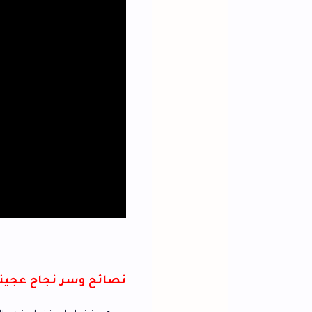
نصائح وسر نجاح عجينة العشر دقايق